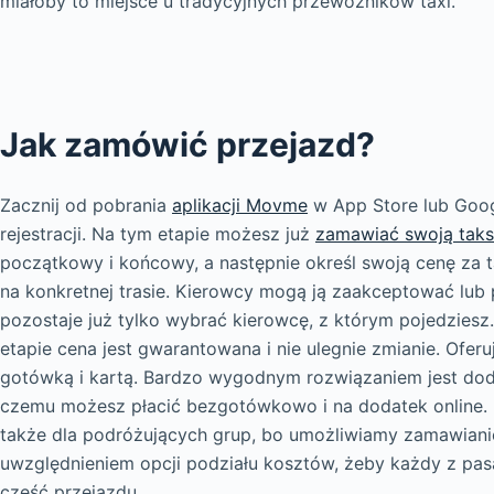
miałoby to miejsce u tradycyjnych przewoźników taxi.
Jak zamówić przejazd?
Zacznij od pobrania
aplikacji Movme
w App Store lub Goog
rejestracji. Na tym etapie możesz już
zamawiać swoją tak
początkowy i końcowy, a następnie określ swoją cenę za t
na konkretnej trasie. Kierowcy mogą ją zaakceptować lub 
pozostaje już tylko wybrać kierowcę, z którym pojedziesz
etapie cena jest gwarantowana i nie ulegnie zmianie. Ofer
gotówką i kartą. Bardzo wygodnym rozwiązaniem jest doda
czemu możesz płacić bezgotówkowo i na dodatek online.
także dla podróżujących grup, bo umożliwiamy zamawian
uwzględnieniem opcji podziału kosztów, żeby każdy z pas
część przejazdu.