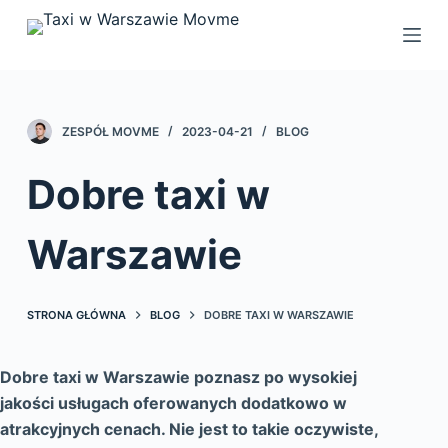
P
r
z
e
j
ZESPÓŁ MOVME
2023-04-21
BLOG
d
ź
Dobre taxi w
d
o
Warszawie
t
r
e
STRONA GŁÓWNA
BLOG
DOBRE TAXI W WARSZAWIE
ś
c
Dobre taxi w Warszawie poznasz po wysokiej
i
jakości usługach oferowanych dodatkowo w
atrakcyjnych cenach. Nie jest to takie oczywiste,